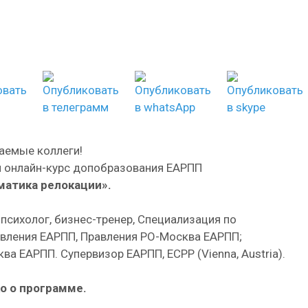
аемые коллеги!
 онлайн-курс допобразования ЕАРПП
матика релокации».
опсихолог, бизнес-тренер, Специализация по
авления ЕАРПП, Правления РО-Москва ЕАРПП;
а ЕАРПП. Супервизор ЕАРПП, ECPP (Vienna, Austria).
о о программе.