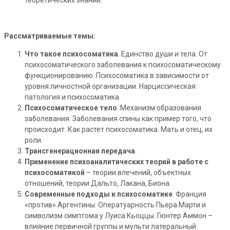
Рассматриваемые темы:
Что такое психосоматика
. Единство души и тела. От
психосоматического заболевания к психосоматическому
функционированию. Психосоматика в зависимости от
уровня личностной организации. Нарциссическая
патология и психосоматика.
Психосоматическое тело
. Механизм образования
заболевания. Заболевания спины как пример того, что
происходит. Как растет психосоматика. Мать и отец, их
роли.
Трансгенерационная передача
.
Применение психоаналитических теорий в работе с
психосоматикой
– теории влечений, объектных
отношений, теории Дальто, Лакана, Биона.
Современные подходы к психосоматике
. Франция
«против» Аргентины. Оператуарность Пьера Марти и
символизм симптома у Луиса Кьоццы. Гюнтер Аммон –
влияние первичной группы и мульти латеральный