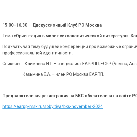
15.00–16.30
—
Дискуссионный Клуб РО Москва
Тема
«
Ориентация в мире психоаналитической литературы. Ка
Подхватывая тему будущей конференции про возможные ограниче
профессиональной идентичности
.
Спикеры: Климаева И.Г. – специалист ЕАРРПП, ECPP (Vienna, Aust
Казьмина Е.А. – член РО Москва ЕАРПП.
Предварительная регистрация на БКС обязательна на сайте Р
https://earpp-msk.ru/sobyitiya/bks-november-2024