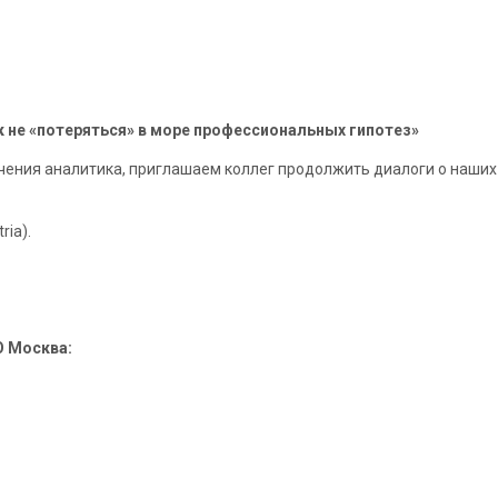
к не «потеряться» в море профессиональных гипотез»
ния аналитика, приглашаем коллег продолжить диалоги о наших 
ria).
О Москва: