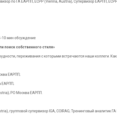
визор по ГА ЕАРПП, ECPP (Vienna, Austria), Супервизор ЕАРПП, ECPP (
5-10 мин обсуждение
ли поиск собственного стиля»
удности, переживания с которыми встречаются наши коллеги. Как
сква ЕАРПП;
а ЕАРПП;
stria); РО Москва ЕАРПП.
ria), групповой супервизор IGA, COIRAG; Тренинговый аналитик ГА Е