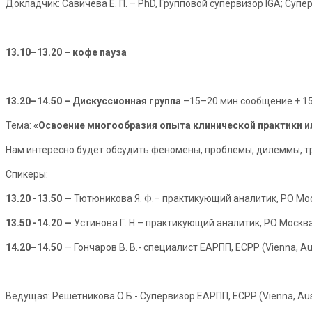
Докладчик: Савичева Е. П. – PhD, Групповой супервизор IGA; Супер
13.10–13.20 – кофе пауза
13.20–14.50 – Дискуссионная группа
–15–20 мин сообщение + 1
Тема:
«Освоение многообразия опыта клинической практики и
Нам интересно будет обсудить феномены, проблемы, дилеммы, тр
Спикеры:
13.20 -13.50 —
Тютюникова Я. Ф.– практикующий аналитик, РО Мо
13.50 -14.20 —
Устинова Г. Н.– практикующий аналитик, РО Москв
14.20–14.50
— Гончаров В. В.- специалист ЕАРПП, ECPP (Vienna, Au
Ведущая: Решетникова О.Б.- Супервизор ЕАРПП, ECPP (Vienna, Aust