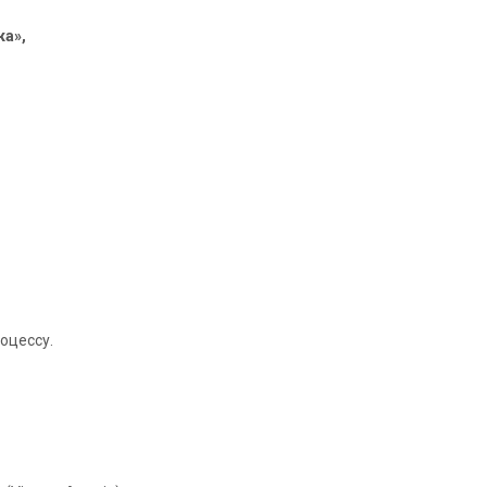
ка»,
оцессу.