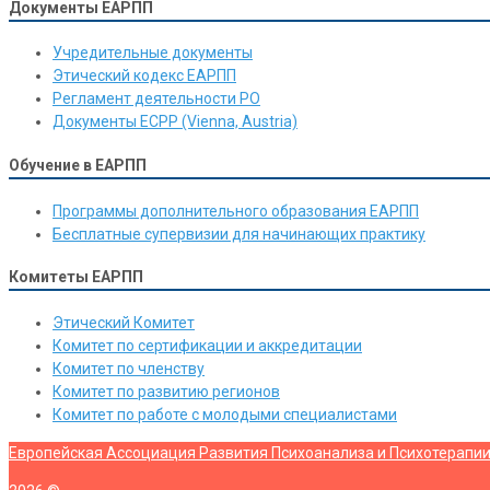
Документы ЕАРПП
Учредительные документы
Этический кодекс ЕАРПП
Регламент деятельности РО
Документы ЕСРР (Vienna, Austria)
Обучение в ЕАРПП
Программы дополнительного образования ЕАРПП
Бесплатные супервизии для начинающих практику
Комитеты ЕАРПП
Этический Комитет
Комитет по сертификации и аккредитации
Комитет по членству
Комитет по развитию регионов
Комитет по работе с молодыми специалистами
Европейская Ассоциация Развития Психоанализа и Психотерапи