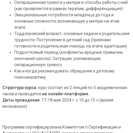
Сепарационная тревога у матери и способы работы с ней
(как проявляется в рамках терапии, дифференциация)
Эмоциональные потребности младенца до года и
основные сложности, возникающие у матери на этом
этапе
Тоддлеровский возраст: основные задачи и родительские
трудности. Поступление в детский сад (признаки
готовности и родительская помощь на этапе адаптации)
Подростковый период (конфликты, вредные привычки,
окончание школы). Ситуации, усиливающие
сепарационную тревогу
Как и когда рекомендовать обращение к детскому
психоаналитику
Структура курса:
курс состоит из 2 лекций по 5 академических
часов и проводится
на онлайн-платформе.
Даты проведения:
17-18 мая 2024 г. с 10 до 15 ч (время
московское)
Программа сертифицирована Комитетом п Сертификации и