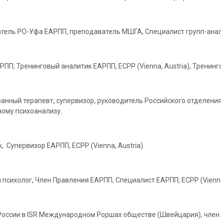
датель РО-Уфа ЕАРПП, преподаватель МШГА, Специалист групп-аналит
ПП; Тренинговый аналитик ЕАРПП, ЕСРР (Vienna, Austria), Тренинго
ованный терапевт, супервизор, руководитель Российского отделе
ому психоанализу.
, Супервизор ЕАРПП, ECPP (Vienna, Austria).
 психолог, Член Правления ЕАРПП, Специалист ЕАРПП, ECPP (Vienna
 России в ISR Международном Роршах обществе (Швейцария), член