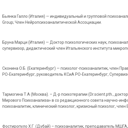
Бьянка Галло (Италия) — индивидуальный и групповой психоанали
Group; Член Нейропсихоаналитической Ассоциации.
Бруна Марци (Италия) — Доктор психологических наук, психоан
супервизор, дидактический член Итальянского института микроп
Сконина О.Б. (Екатеринбург) — психолог-психоаналитик, член П
РО-Екатеринбург, руководитель КСиА РО-Екатеринбург, Супервизор
Тармогина Т.А (Москва). – Д-р психотерапии (Dr.scient.pth., до
Мирового Психоанализа» в со редакционного совета научно-инф
психоаналитик, клинический психолог, кризисный психолог, член
Фостиропуло Х.Г. (Дубай) – психоаналитик, преподаватель МШГА, 