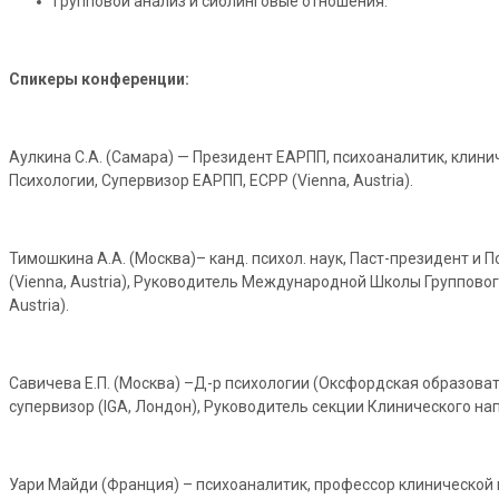
Групповой анализ и сиблинговые отношения.
Спикеры конференции:
Аулкина С.А. (Самара) — Президент ЕАРПП, психоаналитик, клин
Психологии, Супервизор ЕАРПП, ECPP (Vienna, Austria).
Тимошкина А.А. (Москва)– канд. психол. наук, Паст-президент и
(Vienna, Austria), Руководитель Международной Школы Группового
Austria).
Савичева Е.П. (Москва) –Д-р психологии (Оксфордская образова
супервизор (IGA, Лондон), Руководитель секции Клинического напр
Уари Майди (Франция) – психоаналитик, профессор клинической 