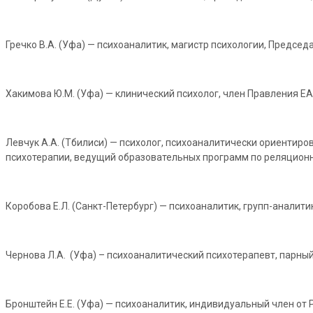
Гречко В.А. (Уфа) — психоаналитик, магистр психологии, Предсе
Хакимова Ю.М. (Уфа) — клинический психолог, член Правления ЕАР
Левчук А.А. (Тбилиси) — психолог, психоаналитически ориентир
психотерапии, ведущий образовательных программ по реляционн
Коробова Е.Л. (Санкт-Петербург) — психоаналитик, групп-аналитик
Чернова Л.А. (Уфа) – психоаналитический психотерапевт, парный
Бронштейн Е.Е. (Уфа) — психоаналитик, индивидуальный член от