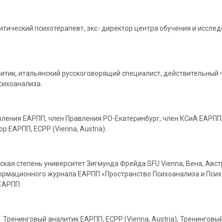
тический психотерапевт, экс- директор центра обучения и исследо
алитик, итальянский русскоговорящий специалист, действительны
сихоанализа.
равления ЕАРПП, член Правления РО-Екатеринбург, член КСиА ЕАРП
 ЕАРПП, ECPP (Vienna, Austria).
кторская степень университет Зигмунда Фрейда SFU Vienna, Вена, А
ормационного журнала ЕАРПП «Пространство Психоанализа и Псих
 ЕАРПП.
Тренинговый аналитик ЕАРПП, ECPP (Vienna, Austria), Тренинговый 