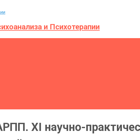
ихоанализа и Психотерапии
АРПП. XI научно-практиче