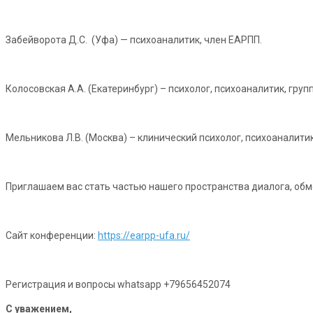
Забейворота Д.С. (Уфа) — психоаналитик, член ЕАРПП.
Колосовская А.А. (Екатеринбург) – психолог, психоаналитик, груп
Мельникова Л.В. (Москва) – клинический психолог, психоаналитик
Приглашаем вас стать частью нашего пространства диалога, об
Сайт конференции:
https://earpp-ufa.ru/
Регистрация и вопросы whatsapp +79656452074
С уважением,