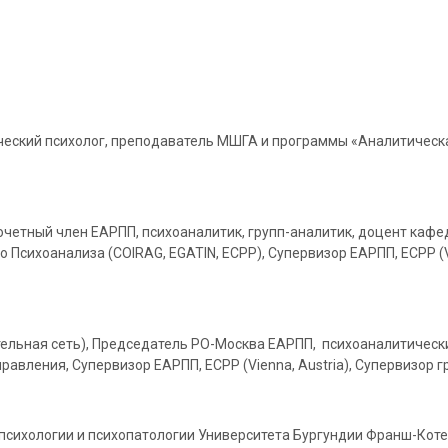
ический психолог, преподаватель МШГА и программы «Аналитическ
 Почетный член ЕАРПП, психоаналитик, групп-аналитик, доцент ка
 Психоанализа (COIRAG, EGATIN, ECPP), Cупервизор ЕАРПП, ECPP (Vi
тельная сеть), Председатель РО-Москва ЕАРПП, психоаналитически
авления, Супервизор ЕАРПП, ECPP (Vienna, Austria), Cупервизор гр
психологии и психопатологии Университета Бургундии Франш-Коте