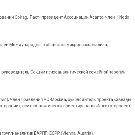
ваний Coirag, Паст- президент Ассоциации Acanto, член Il Nodo
й член Международного общества микропсихоанализа,
П, руководитель Секции психоаналитической семейной терапии
встрия), Член Правления РО-Москва, руководитель проекта «Звезды
отерапии», психоаналитически-ориентированный психотерапевт,
групп-аналитик ЕАРПП, ECPP (Vienna, Austria).