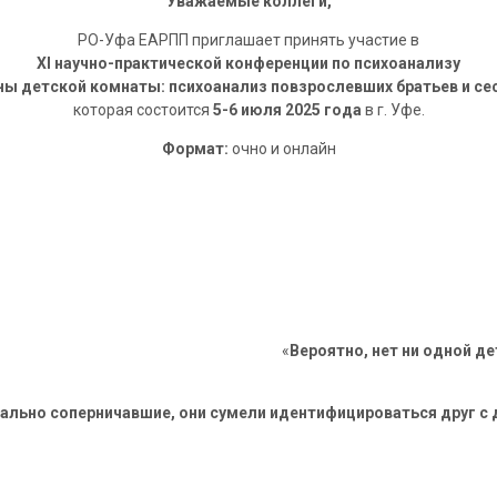
Уважаемые коллеги,
РО-Уфа ЕАРПП приглашает принять участие в
XI научно-практической конференции по психоанализу
ны детской комнаты: психоанализ повзрослевших братьев и
се
которая состоится
5-6 июля 2025 года
в г. Уфе.
Формат:
очно и онлайн
«
Вероятно, нет ни одной д
ально соперничавшие, они сумели идентифицироваться друг с 