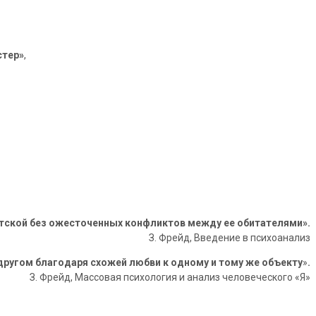
стер»
,
етской без ожесточенных конфликтов между ее обитателями»
.
З. Фрейд, Введение в психоанализ
другом благодаря схожей любви к одному и тому же объекту
»
.
З. Фрейд, Массовая психология и анализ человеческого «Я»