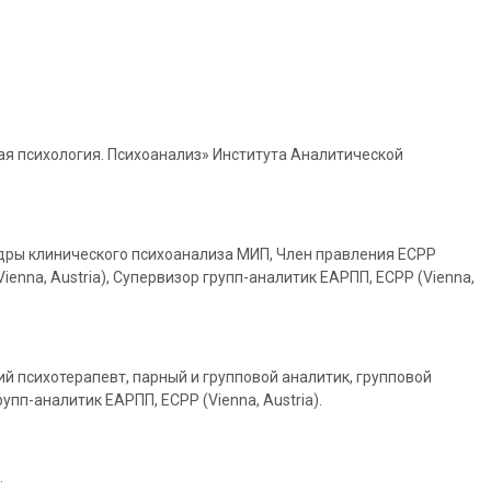
ая психология. Психоанализ» Института Аналитической
федры клинического психоанализа МИП, Член правления ECPP
enna, Austria), Cупервизор групп-аналитик ЕАРПП, ECPP (Vienna,
й психотерапевт, парный и групповой аналитик, групповой
упп-аналитик ЕАРПП, ECPP (Vienna, Austria).
.