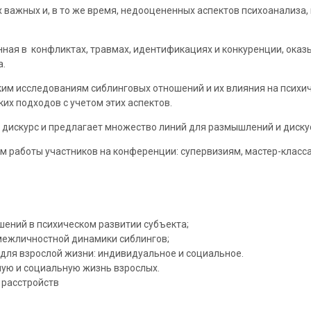
важных и, в то же время, недооцененных аспектов психоанализа,
нная в конфликтах, травмах, идентификациях и конкуренции, ока
а.
им исследованиям сиблинговых отношений и их влияния на психич
их подходов с учетом этих аспектов.
дискурс и предлагает множество линий для размышлений и диску
 работы участников на конференции: супервизиям, мастер-класса
ений в психическом развитии субъекта;
 межличностной динамики сиблингов;
 для взрослой жизни: индивидуальное и социальное.
ную и социальную жизнь взрослых.
 расстройств