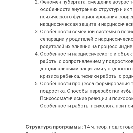
Феномен пубертата, смещение возрастн
особенности внутренних структур и их
психического функционирования совре
нарциссическая защита и нарциссичес
Особенности семейной системы в перио
сепарации у родителей с нарциссическ
родителей их влияние на процесс индив
Особенности нарциссического и объект
работы с сопротивлением у подростков
доэдипальными защитами у подростков
кризиса ребенка, техники работы с род
Особенности процесса формирования т
подростка. Способы переработки избы
Психосоматические реакции и психосо
Особенности работы психолога при пс
Структура программы:
14 ч. теор. подготовк