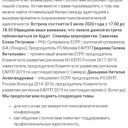
нашей страны. Хотим вместе с вами поразмышлять о том, как
можно найти оптимальный баланс между адаптацией к
вызовам времени и сохранением психоаналитической
идентичности.
Встреча состоится 5 июля 2020 года с 17.00 до
18.30
Обращаем ваше внимание, что записи данной встречи
публиковаться не будет.
Спикеры мероприятия
:
Савичева
Елена Петровна
–
PhD, Супервизор ЕСРР, групповой супервизор
IGA (Лондон), Председатель РО Москва ЕАРПП
Гридаева Галина
Витальевн
а – тренинговый аналитик ECPP, председатель
Комитета по развитию регионов НО ЕКПП-Россия 2017-2019,
заместитель председателя Комитета по развитию регионов
ЕАРПП 2019 по настоящее время (г.Самара)
Даньшина Наталья
Александровна
– специалист ECPP, председатель РО ЕКПП-
Россия-Вологда 2014-2016, председатель Комитета по
развитию регионов ЕАРПП 2019 по настоящее время (г.Вологда)
Мы предполагаем поднять следующие темы
:
для кого и как организуются психоаналитические
конференции;
как общение с коллегами помогает поддерживать
профессиональную идентичность;