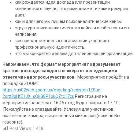
как рождается идея доклада или презентации
клинического случая, что нами движет и какие ресурсы
дает;
как и для чего мы пишем психоаналитические кейсы;
структура психоаналитического кейса и особенности его
написания;
как принадлежность к организации укрепляет
профессиональную идентичность;
что мы конкретно делаем для членов нашей организации.
Напоминаем, что формат мероприятия подразумевает
краткие доклады каждого спикера с последующими
ответами на вопросы участников.
Мероприятие пройдёт на
площадке ZOOM:
https://us02web.zoom.us/meeting/register/tZ0uc-
2orz8qHtE1JX_sQkG8P1okQZtc17cs
Регистрация на
мероприятие начнется в 16.45 вход будет закрыт в 17-10.
Пожалуйста не опаздывайте. Условия для участников:
включенная камера, выключенный микрофон (если не Вы
говорите).
Post Views:
1 418