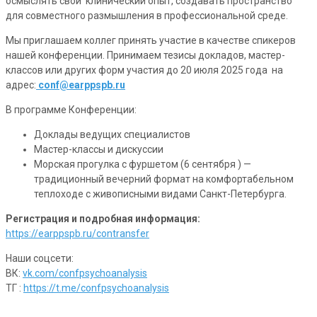
осмыслять свой клинический опыт, создавать пространство
для совместного размышления в профессиональной среде.
Мы приглашаем коллег принять участие в качестве спикеров
нашей конференции. Принимаем тезисы докладов, мастер-
классов или других форм участия до 20 июля 2025 года на
адрес:
conf@earppspb.ru
В программе Конференции:
Доклады ведущих специалистов
Мастер-классы и дискуссии
Морская прогулка с фуршетом (6 сентября ) —
традиционный вечерний формат на комфортабельном
теплоходе с живописными видами Санкт-Петербурга.
Регистрация и подробная информация:
https://earppspb.ru/contransfer
Наши соцсети:
ВК:
vk.com/confpsychoanalysis
TГ :
https://t.me/confpsychoanalysis