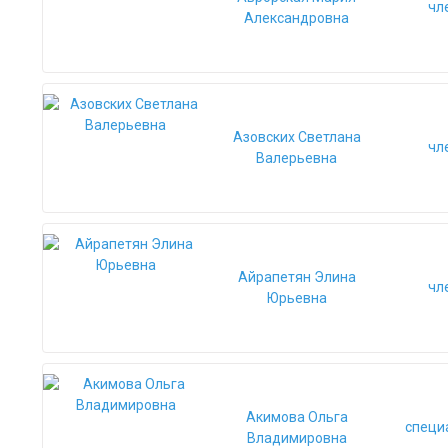
чл
Александровна
Азовских Светлана
чл
Валерьевна
Айрапетян Элина
чл
Юрьевна
Акимова Ольга
специ
Владимировна