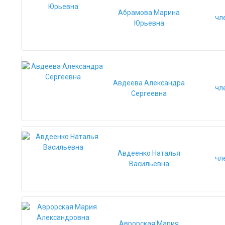
Абрамова Марина
чл
Юрьевна
Авдеева Александра
чл
Сергеевна
Авдеенко Наталья
чл
Васильевна
Аврорская Мария