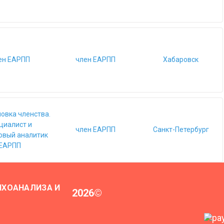
ен ЕАРПП
член ЕАРПП
Хабаровск
овка членства.
циалист и
член ЕАРПП
Санкт-Петербург
овый аналитик
ЕАРПП
ИХОАНАЛИЗА И
2026
©