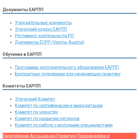
Документы ЕАРПП
Учредительные документы
Этический кодекс ЕАРПП
Регламент деятельности РО
Документы ЕСРР (Vienna, Austria)
Обучение в ЕАРПП
Программы дополнительного образования ЕАРПП
Бесплатные супервизии для начинающих практику
Комитеты ЕАРПП
Этический Комитет
Комитет по сертификации и аккредитации
Комитет по членству
Комитет по развитию регионов
Комитет по работе с молодыми специалистами
Европейская Ассоциация Развития Психоанализа и