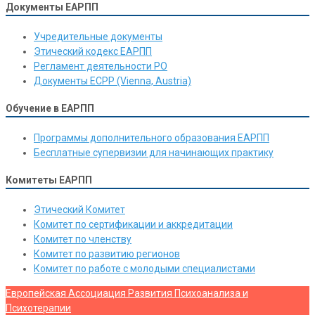
Документы ЕАРПП
Учредительные документы
Этический кодекс ЕАРПП
Регламент деятельности РО
Документы ЕСРР (Vienna, Austria)
Обучение в ЕАРПП
Программы дополнительного образования ЕАРПП
Бесплатные супервизии для начинающих практику
Комитеты ЕАРПП
Этический Комитет
Комитет по сертификации и аккредитации
Комитет по членству
Комитет по развитию регионов
Комитет по работе с молодыми специалистами
Европейская Ассоциация Развития Психоанализа и
Психотерапии