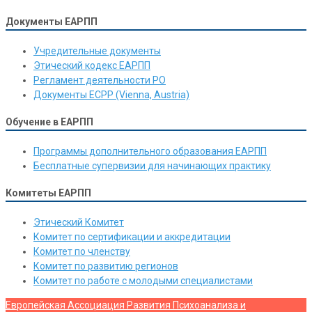
Документы ЕАРПП
Учредительные документы
Этический кодекс ЕАРПП
Регламент деятельности РО
Документы ЕСРР (Vienna, Austria)
Обучение в ЕАРПП
Программы дополнительного образования ЕАРПП
Бесплатные супервизии для начинающих практику
Комитеты ЕАРПП
Этический Комитет
Комитет по сертификации и аккредитации
Комитет по членству
Комитет по развитию регионов
Комитет по работе с молодыми специалистами
Европейская Ассоциация Развития Психоанализа и