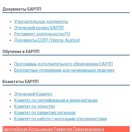
Документы ЕАРПП
Учредительные документы
Этический кодекс ЕАРПП
Регламент деятельности РО
Документы ЕСРР (Vienna, Austria)
Обучение в ЕАРПП
Программы дополнительного образования ЕАРПП
Бесплатные супервизии для начинающих практику
Комитеты ЕАРПП
Этический Комитет
Комитет по сертификации и аккредитации
Комитет по членству
Комитет по развитию регионов
Комитет по работе с молодыми специалистами
Европейская Ассоциация Развития Психоанализа и