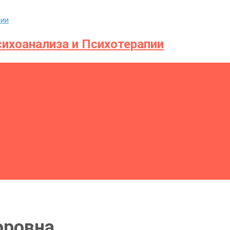
ихоанализа и Психотерапии
оровна