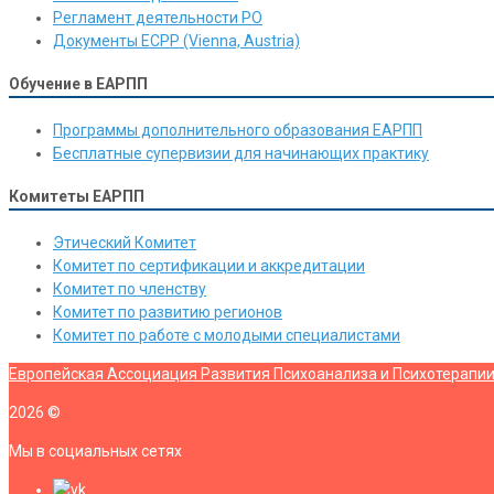
Регламент деятельности РО
Документы ЕСРР (Vienna, Austria)
Обучение в ЕАРПП
Программы дополнительного образования ЕАРПП
Бесплатные супервизии для начинающих практику
Комитеты ЕАРПП
Этический Комитет
Комитет по сертификации и аккредитации
Комитет по членству
Комитет по развитию регионов
Комитет по работе с молодыми специалистами
Европейская Ассоциация Развития Психоанализа и Психотерапи
2026
©
Мы в социальных сетях