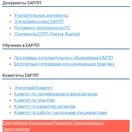
Документы ЕАРПП
Учредительные документы
Этический кодекс ЕАРПП
Регламент деятельности РО
Документы ЕСРР (Vienna, Austria)
Обучение в ЕАРПП
Программы дополнительного образования ЕАРПП
Бесплатные супервизии для начинающих практику
Комитеты ЕАРПП
Этический Комитет
Комитет по сертификации и аккредитации
Комитет по членству
Комитет по развитию регионов
Комитет по работе с молодыми специалистами
Европейская Ассоциация Развития Психоанализа и
Психотерапии