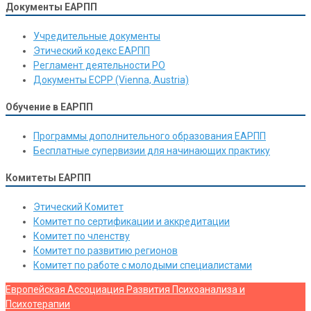
Документы ЕАРПП
Учредительные документы
Этический кодекс ЕАРПП
Регламент деятельности РО
Документы ЕСРР (Vienna, Austria)
Обучение в ЕАРПП
Программы дополнительного образования ЕАРПП
Бесплатные супервизии для начинающих практику
Комитеты ЕАРПП
Этический Комитет
Комитет по сертификации и аккредитации
Комитет по членству
Комитет по развитию регионов
Комитет по работе с молодыми специалистами
Европейская Ассоциация Развития Психоанализа и
Психотерапии