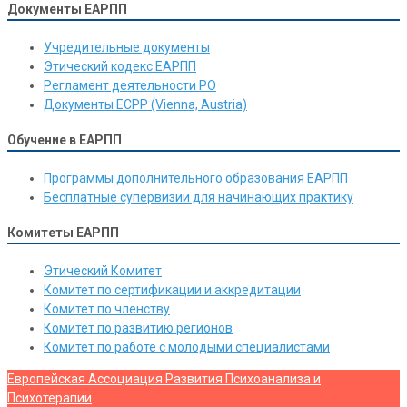
Документы ЕАРПП
Учредительные документы
Этический кодекс ЕАРПП
Регламент деятельности РО
Документы ЕСРР (Vienna, Austria)
Обучение в ЕАРПП
Программы дополнительного образования ЕАРПП
Бесплатные супервизии для начинающих практику
Комитеты ЕАРПП
Этический Комитет
Комитет по сертификации и аккредитации
Комитет по членству
Комитет по развитию регионов
Комитет по работе с молодыми специалистами
Европейская Ассоциация Развития Психоанализа и
Психотерапии