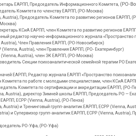
(РО-Во
ретарь ЕАРПП, Председатель Информационного Комитета,
дседатель Комитета по членству ЕАРПП, (РО-Москва)
, Austria), Председатель Комитета по развитию регионов ЕАРПП, (
-Москва)
), секретарь КСиА ЕАРПП, член Комитета по развитию регионов ЕАРП
 научный редактор научно-информационного журнала «Пространство 
 Austria), Член Правления ЕАРПП, (РО-Новосибирск)
(Vienna, Austria), член Правления ЕАРПП, (РО- Екатеринбург)
Vienna, Austria), член ЭК ЕАРПП, (РО-Москва)
 Руководитель Секции психоаналитической семейной терапии РО Ек
Казначей ЕАРПП, Редактор журнала ЕАРПП «Пространство психоанали
член Комитета по работе с молодыми специалистами, член КСиА ЕАР
редседатель Комитета по сертификации и аккредитации ЕАРПП, (РО-П
na, Austria), директор Зимней школы ЕАРПП, Председатель РО — Е
ЕАРПП, ECPP (Vienna, Austria), (РО-Пенза)
 Austria) и Тренинговый групп-аналитик ЕАРПП, ЕСРР (Vienna, Aust
ustria) и Супервизор групп-аналитик ЕАРПП, ЕСРР (Vienna, Austria
редседатель РО-Уфа, (РО-Уфа)