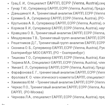
т ЕАРПП, ECPP (Vienna, Austria),
Грац Е. И., Специалис
сек
Гунар Т.Ю., Супервизор ЕАРПП, ЕСРР (Vienna, Austria), Пре
Даньшина Н. А., Тренинговый аналитик ЕАРПП, ECPP (Vienna
Еремин Б. А., Супервизор ЕАРПП, ЕСРР (Vienna, Austria), (РО
Крутькова А. В., Супервизор ЕАРПП, ЕСРР (Vienna, Austria
Коряков Я. И., Супервизор ЕАРПП, ЕСРР (Vienna, Austria),
Кравцова О. В., Тренинговый аналитик ЕАРПП, ЕСРР (Vienna,
Мещерякова Т.В., Тренинговый групп-аналитик ЕАРПП, ЕСРР 
Решетников Д.Г., Тренинговый групп-аналитик ЕАРПП, ЕСРР (
Сконина О. Б., Супервизор ЕАРПП, ECPP (Vienna, Austria),
Екатеринбург МОО ЕАРПП, (РО – Екатеринбург)
Тишкова Т.О., Супервизор ЕАРПП, ЕСРР (Vienna, Austria), 
Тюрина М.А., Специалист ЕАРПП, ECPP (Vienna, Austria), 
Умная Е. Л., Супервизор ЕАРПП, ECPP (Vienna, Austria), П
Фарафонова Е. Г., тренинговый аналитик ЕАРПП, ЕСРР (Vien
Фролова К. О. член этического комитета ЕАРПП, специалист 
Хакимова Ю.М. –Тренинговый аналитик ЕАРПП, ЕСРР (Vienna,
Черкас П.О., Тренинговый аналитик ЕАРПП, ЕСРР (Vienna, A
ЕАРПП, (РО-Москва)
Чернова Л.А., специалист ЕАРПП, ЕСРР (Vienna, Austria), п
*