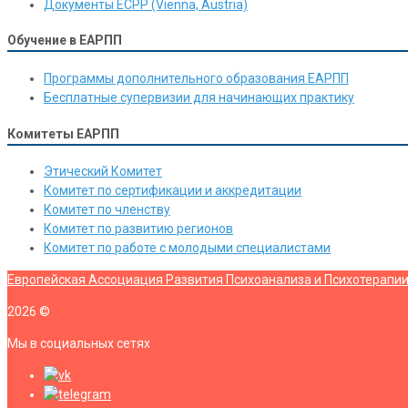
Документы ЕСРР (Vienna, Austria)
Обучение в ЕАРПП
Программы дополнительного образования ЕАРПП
Бесплатные супервизии для начинающих практику
Комитеты ЕАРПП
Этический Комитет
Комитет по сертификации и аккредитации
Комитет по членству
Комитет по развитию регионов
Комитет по работе с молодыми специалистами
Европейская Ассоциация Развития Психоанализа и Психотерапи
2026
©
Мы в социальных сетях