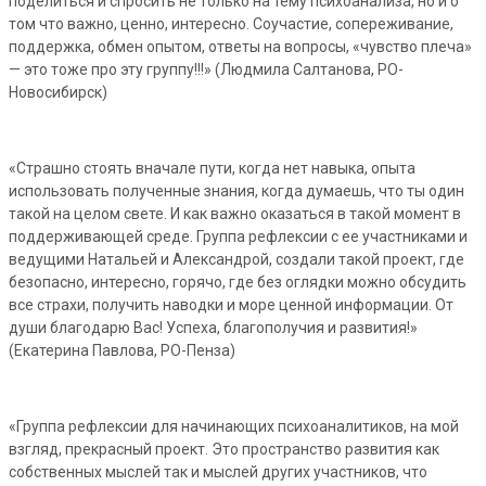
поделиться и спросить не только на тему психоанализа, но и о
том что важно, ценно, интересно. Соучастие, сопереживание,
поддержка, обмен опытом, ответы на вопросы, «чувство плеча»
— это тоже про эту группу!!!» (Людмила Салтанова, РО-
Новосибирск)
«Страшно стоять вначале пути, когда нет навыка, опыта
использовать полученные знания, когда думаешь, что ты один
такой на целом свете. И как важно оказаться в такой момент в
поддерживающей среде. Группа рефлексии с ее участниками и
ведущими Натальей и Александрой, создали такой проект, где
безопасно, интересно, горячо, где без оглядки можно обсудить
все страхи, получить наводки и море ценной информации. От
души благодарю Вас! Успеха, благополучия и развития!»
(Екатерина Павлова, РО-Пенза)
«Группа рефлексии для начинающих психоаналитиков, на мой
взгляд, прекрасный проект. Это пространство развития как
собственных мыслей так и мыслей других участников, что