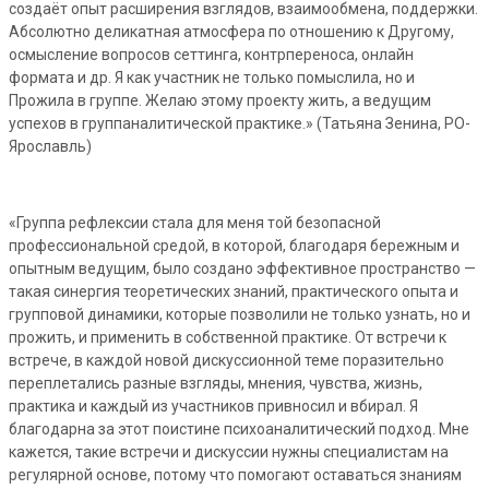
создаёт опыт расширения взглядов, взаимообмена, поддержки.
Абсолютно деликатная атмосфера по отношению к Другому,
осмысление вопросов сеттинга, контрпереноса, онлайн
формата и др. Я как участник не только помыслила, но и
Прожила в группе. Желаю этому проекту жить, а ведущим
успехов в группаналитической практике.» (Татьяна Зенина, РО-
Ярославль)
«Группа рефлексии стала для меня той безопасной
профессиональной средой, в которой, благодаря бережным и
опытным ведущим, было создано эффективное пространство —
такая синергия теоретических знаний, практического опыта и
групповой динамики, которые позволили не только узнать, но и
прожить, и применить в собственной практике. От встречи к
встрече, в каждой новой дискуссионной теме поразительно
переплетались разные взгляды, мнения, чувства, жизнь,
практика и каждый из участников привносил и вбирал. Я
благодарна за этот поистине психоаналитический подход. Мне
кажется, такие встречи и дискуссии нужны специалистам на
регулярной основе, потому что помогают оставаться знаниям