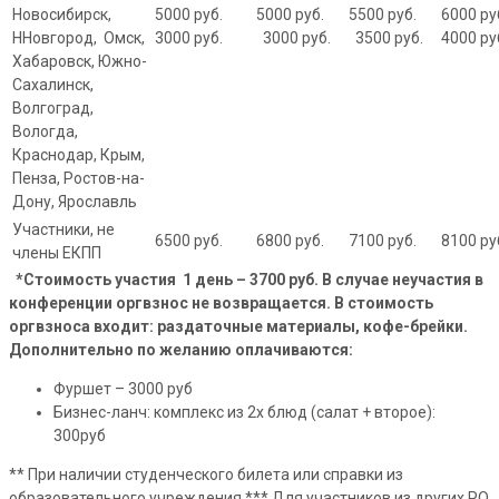
Новосибирск,
5000 руб.
5000 руб.
5500 руб.
6000 
ННовгород, Омск,
3000 руб.
3000 руб.
3500 руб.
4000 ру
Хабаровск, Южно-
Сахалинск,
Волгоград,
Вологда,
Краснодар, Крым,
Пенза, Ростов-на-
Дону, Ярославль
Участники, не
6500 руб.
6800 руб.
7100 руб.
8100 ру
члены ЕКПП
*Стоимость участия 1 день – 3700 руб.
В случае неучастия в
конференции оргвзнос не возвращается.
В стоимость
оргвзноса входит: раздаточные материалы, кофе-брейки.
Дополнительно по желанию оплачиваются:
Фуршет – 3000 руб
Бизнес-ланч: комплекс из 2х блюд (салат + второе):
300руб
** При наличии студенческого билета или справки из
образовательного учреждения *** Для участников из других РО