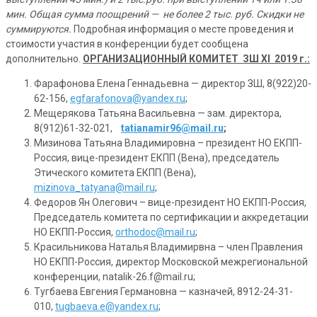
мин. Общая сумма поощрений — не более 2 тыс. руб.
Скидки не
суммируются.
Подробная информация о месте проведения и
стоимости участия в конференции будет сообщена
дополнительно.
ОРГАНИЗАЦИОННЫЙ КОМИТЕТ ЗШ
XI
2019 г.:
Фарафонова Елена Геннадьевна — директор ЗШ, 8(922)20-
62-156,
egfarafonova@yandex.ru
;
Мещерякова Татьяна Васильевна — зам. директора,
8(912)61-32-021,
tatianamir96@mail.ru
;
Мизинова Татьяна Владимировна – президент НО ЕКПП-
Россия, вице-президент ЕКПП (Вена), председатель
Этического комитета ЕКПП (Вена),
mizinova_tatyana@mail.ru
;
Федоров Ян Олегович – вице-президент НО ЕКПП-Россия,
Председатель комитета по сертификации и аккредетации
НО ЕКПП-Россия,
orthodoc@mail.ru
;
Красильникова Наталья Владимирвна – член Правления
НО ЕКПП-Россия, директор Московской межрегиональной
конференции, natalik-26.f@mail.ru;
Тугбаева Евгения Германовна — казначей, 8912-24-31-
010,
tugbaeva.e@yandex.ru
;