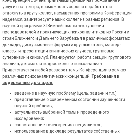
конференции с очень приятными ценами на проживание и
услуги спа-центра, возможность хорошо поработать и
отдохнуть в кругу коллег, насыщенная программа Конференции,
надеемся, заинтересует наших коллег из разных регионов. В
научной программе XI Зимней школы выступления
преподавателей и практикующих психоаналитиков из России и
стран Ближнего и Дальнего Зарубежья в различных форматах:
доклады, дискуссионные форумы и круглые столы, мастер-
классы и презентации клинических случаев, групповые
супервизии и киноклуб. Планируется работа секций группового
анализа, детского и подросткового психоанализа.
Приветствуется любой разворот темы Конференции в рамках
различных психоаналитических концепций.
Требования к
содержанию докладов:
введение в научную проблему (цель, задачи и т.п.);
представление о современном состоянии изученности
научной проблемы;
актуальность выбранной темы и проведенного
исследования;
сопоставление точек зрения специалистов;
использование в докладе результатов собственных