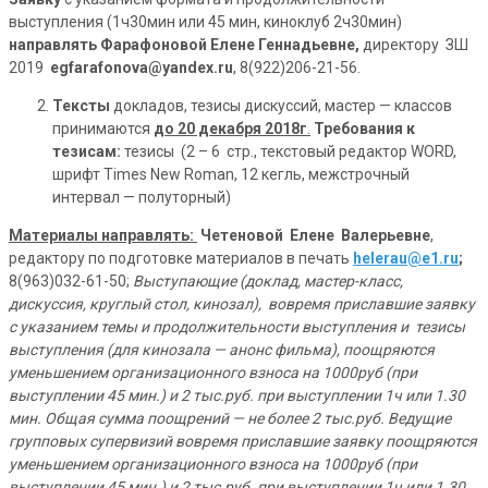
выступления (1ч30мин или 45 мин, киноклуб 2ч30мин)
направлять Фарафоновой Елене Геннадьевне,
директору ЗШ
2019
egfarafonova@yandex.
ru
, 8(922)206-21-56.
Тексты
докладов, тезисы дискуссий, мастер — классов
принимаются
до 20 декабря 2018г
.
Требования к
тезисам:
тезисы (2 – 6 стр., текстовый редактор WORD,
шрифт Times New Roman, 12 кегль, межстрочный
интервал — полуторный)
Материалы направлять:
Четеновой Елене Валерьевне
,
редактору по подготовке материалов в печать
helerau@e1.ru
;
8(963)032-61-50;
Выступающие (доклад, мастер-класс,
дискуссия, круглый стол, кинозал), вовремя приславшие заявку
с указанием темы и продолжительности выступления и тезисы
выступления (для кинозала — анонс фильма), поощряются
уменьшением организационного взноса на 1000руб (при
выступлении 45 мин.) и 2 тыс.руб. при выступлении 1ч или 1.30
мин. Общая сумма поощрений — не более 2 тыс.руб.
Ведущие
групповых супервизий вовремя приславшие заявку поощряются
уменьшением организационного взноса на 1000руб (при
выступлении 45 мин.) и 2 тыс.руб. при выступлении 1ч или 1.30