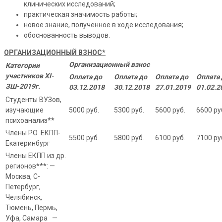
клинических исследований;
практическая значимость работы;
новое знание, полученное в ходе исследования;
обоснованность выводов.
ОРГАНИЗАЦИОННЫЙ ВЗНОС
*
Организационный взнос
Категории
участников
X
I
-
Оплата до
Оплата до
Оплата до
Оплата
ЗШ-201
9
г.
0
3
.12.201
8
30
.12.201
8
2
7
.01.201
9
01.02.2
Студенты ВУЗов,
изучающие
5000 руб.
5300 руб.
5600 руб.
6600 ру
психоанализ**
Члены РО ЕКПП-
5500 руб.
5800 руб.
6100 руб.
7100 ру
Екатеринбург
Члены ЕКПП из др.
регионов***: —
Москва, С-
Петербург,
Челябинск,
Тюмень, Пермь,
Уфа, Самара —