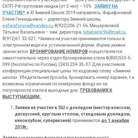
ЕКПП-РФ групповая скидка (от 5 чел) – 10%
ЗАЯВКУ НА
УЧАСТИЕ
*
в XI Зимней Школе 2019 направлять: Фарафоновой
Елене Геннадьевне — директору Зимней школы,
egfarafonova@yandex.ru
, 8(922)206-21-56, Мещеряковой
Татьяне Васильевне – зам. директора,
tatianamir96@mail.ru
,
8(912)61-32-021,
*Заявки на участие принимаются только в
электронном виде и в установленной форме. Форма заявки
прилагается.
БРОНИРОВАНИЕ НОМЕРОВ
осуществляется
самостоятельно через отдел бронирования отеля 8(800)555-5-
099 (бесплатно по России), (343) 259-35-37. Для участников
конференции специальные цены по кодовому слову «Зимняя
школа». Убедительная просьба, бронировать номер заранее, т.к.
возможны ограничения по номерному фонду из-за
популярности отеля в выходные дни.
ТРЕБОВАНИЯ К
ВЫСТУПАЮЩИМ:
Заявки на участие в ЗШ с докладом
(мастер классом,
дискуссией, круглым столом, стендовым докладом,
киноклубом, супервизией)
принимаются
до 1 декабря
2018г.
Заявку
с указанием формата и продолжительности