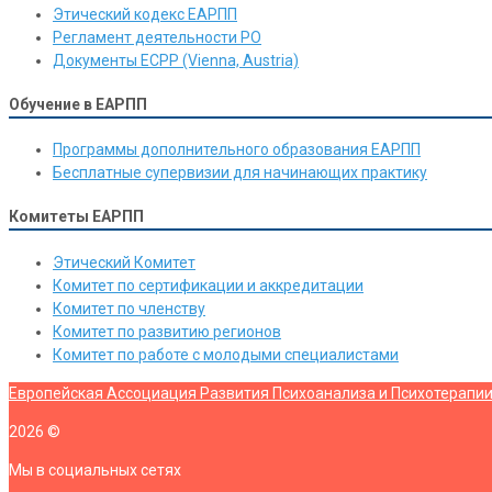
Этический кодекс ЕАРПП
Регламент деятельности РО
Документы ЕСРР (Vienna, Austria)
Обучение в ЕАРПП
Программы дополнительного образования ЕАРПП
Бесплатные супервизии для начинающих практику
Комитеты ЕАРПП
Этический Комитет
Комитет по сертификации и аккредитации
Комитет по членству
Комитет по развитию регионов
Комитет по работе с молодыми специалистами
Европейская Ассоциация Развития Психоанализа и Психотерапи
2026
©
Мы в социальных сетях