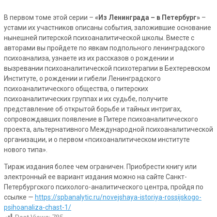
В первом томе этой серии –
«Из Ленинграда – в Петербург»
–
устами их участников описаны события, заложившие основание
нынешней питерской психоаналитической школы. Вместе с
авторами вы пройдете по явкам подпольного ленинградского
психоанализа, узнаете из их рассказов о рождении и
вызревании психоаналитической психотерапии в Бехтеревском
Институте, о рождении и гибели Ленинградского
психоаналитического общества, о питерских
психоаналитических группах и их судьбе, получите
представление об открытой борьбе и тайных интригах,
сопровождавших появление в Питере психоаналитического
проекта, альтернативного Международной психоаналитической
организации, и о первом «психоаналитическом институте
нового типа».
Тираж издания более чем ограничен. Приобрести книгу или
электронный ее вариант издания можно на сайте Санкт-
Петербургского психолого-аналитического центра, пройдя по
ссылке —
https://spbanalytic.ru/novejshaya-istoriya-rossijskogo-
psihoanaliza-chast-1/