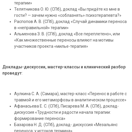
терапии»
Телятникова О. Ю. (СПб), доклад «Вы придёте ко мне в
гости? — зачем нужно «соблазнять» психотерапевта?»
Распопов А. В. (СПб), доклад «Случай динамики переноса
в «неправильной» терапии»
Альменова З. В. (СПб), доклад «Все переплетено», или
«Как множественные переносы влияют на мотивы
участников проекта «милье-терапия»
Доклады-дискуссии, мастер-классы и клинический разбор
проведут
:
Аулкина С. А. (Самара), мастер-класс «Перенос в работе с
травмой и его метаморфозы в аналитическом процессе»
Афанасьева Е. С. (СПб), Писарева М. А. (СПб), доклад-
дискуссия «Трудности и радости начала терапии:
формирование переноса»
Базарова Н. Д. (СПб), доклад- дискуссия «Мезальянс
переноса: у истоков термина»