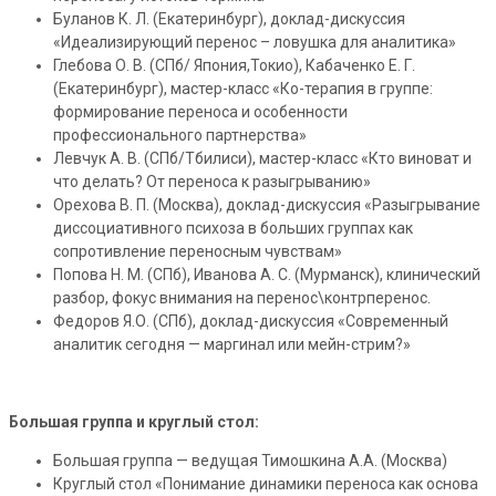
Буланов К. Л. (Екатеринбург), доклад-дискуссия
«Идеализирующий перенос – ловушка для аналитика»
Глебова О. В. (СПб/ Япония,Токио), Кабаченко Е. Г.
(Екатеринбург), мастер-класс «Ко-терапия в группе:
формирование переноса и особенности
профессионального партнерства»
Левчук А. В. (СПб/Тбилиси), мастер-класс «Кто виноват и
что делать? От переноса к разыгрыванию»
Орехова В. П. (Москва), доклад-дискуссия «Разыгрывание
диссоциативного психоза в больших группах как
сопротивление переносным чувствам»
Попова Н. М. (СПб), Иванова А. С. (Мурманск), клинический
разбор, фокус внимания на перенос\контрперенос.
Федоров Я.О. (СПб), доклад-дискуссия «Современный
аналитик сегодня — маргинал или мейн-стрим?»
Большая группа и круглый стол:
Большая группа — ведущая Тимошкина А.А. (Москва)
Круглый стол «Понимание динамики переноса как основа