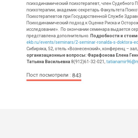
психодинамический психотерапевт, член Судебного П
психотерапии, академик-секретарь Факультета Псих
Психотерапевтов при Государственной Службе Здрав
Психодинамический подход к Оценке Риска и Осторо
исследование».
По окончании семинара выдается се
представлена дополнительно.
Подробности и стоимо
ekb.ru/events/seminars/2-seminar-ronalda-s-doktora-e
Сибиряка, 52, отель «Вознесенский», конференц – зал,
организационные вопросы:
Фарафонова Елена Ген
Татьяна Васильевна
8(912)61-32-021,
tatianamir96@m
Пост посмотрели :
843