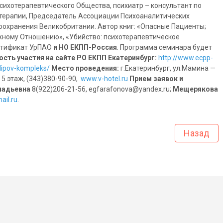
сихотерапевтического Общества, психиатр – консультант по
отерапии, Председатель Ассоциации Психоаналитических
оохранения Великобритании. Автор книг: «Опасные Пациенты;
жному Отношению», «Убийство: психотерапевтическое
ртификат УрПАО
и НО ЕКПП-Россия
. Программа семинара будет
сть участия на сайте РО ЕКПП Екатеринбург:
http://www.ecpp-
dipov-kompleks/
Место проведения:
г.Екатеринбург, ул.Мамина —
 5 этаж, (343)380-90-90,
www.v-hotel.ru
Прием заявок и
надьевна
8(922)206-21-56, egfarafonova@yandex.ru;
Мещерякова
ail.ru
.
Назад