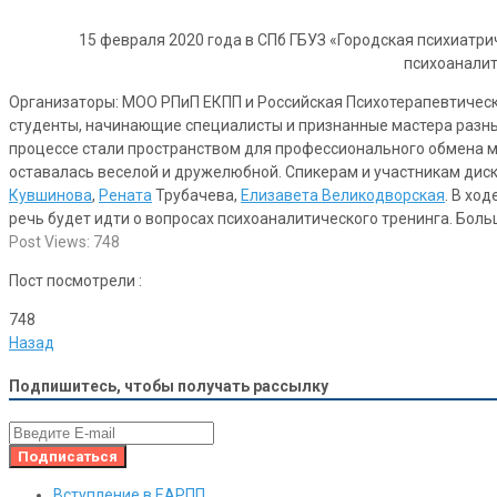
15 февраля 2020 года в СПб ГБУЗ «Городская психиатр
психоаналит
Организаторы: МОО РПиП ЕКПП и Российская Психотерапевтическа
студенты, начинающие специалисты и признанные мастера разны
процессе стали пространством для профессионального обмена 
оставалась веселой и дружелюбной. Спикерам и участникам дис
Кувшинова
,
Рената
Трубачева,
Елизавета Великодворская
. В хо
речь будет идти о вопросах психоаналитического тренинга. Бол
Post Views:
748
Пост посмотрели :
748
Назад
Подпишитесь, чтобы получать рассылку
Вступление в ЕАРПП