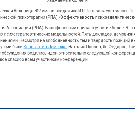
Уважаемые коллеги!
ическая больница №7 имени академика И.П.Павлова» состоялась П
ической психотерапии (РПА)
«Эффективность психоаналитическо
я Ассоциации (РПА). В конференции приняло участие более 70 сп
х психотерапевтических модальностей. Пять докладов, демовизия
мнениями. Несмотря на злободневность тем и твердость позиций 
куссии были
Константин Лемешко
, Наталия Попова, Ян Федоров, Та
де обсуждения родились идеи относительно следующей конференци
ьшое спасибо всем участникам конференции!