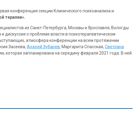
ервая конференция секции Клинического психоанализа и
й терапии».
ециалистов из Санкт-Петербурга, Москвы и Ярославля, Вологды:
 и дискуссия о проблеме власти в психотерапевтическом
выступающих, атмосфера конференции на всем протяжении
исия Засеева,
Андрей Зубарев
, Маргарита Спасская,
Светлана
и, которая запланирована на середину февраля 2021 года. В ней