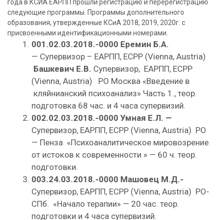
года в КСИА ЕАРПП прошли регистрацию и перерегистрацию
следующие программы. Программы дополнительного
образования, утвержденные КСиА 2018, 2019, 2020г. с
присвоенными идентификационными номерами.
001.02.03.2018.-0000
Еремин Б.А.
— Супервизор – ЕАРПП, ЕСРР (Vienna, Austria)
Башкевич Е.В.
Супервизор, ЕАРПП, ЕСРР
(Vienna, Austria) РО Москва «Введение в
кляйнианский психоанализ» Часть 1., теор.
подготовка 68 час. и 4 часа супервизий.
002.02.03.2018.-0000
Умная Е.Л. —
Супервизор, ЕАРПП, ЕСРР (Vienna, Austria) РО
— Пенза
«Психоаналитическое мировозрение
от истоков к современности » — 60 ч. теор.
подготовки.
003.24.03.2018.-0000
Машовец М.Д.-
Супервизор, ЕАРПП, ЕСРР (Vienna, Austria) РО-
СПб. «Начало терапии» — 20 час. теор.
подготовки и 4 часа супервизий.